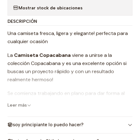
Mostrar stock de ubicaciones
DESCRIPCIÓN
Una camiseta fresca, ligera y elegante! perfecta para
cualquier ocasión
La
Camiseta Copacabana
viene a unirse a la
colección Copacabana y es una excelente opción si
buscas un proyecto rápido y con un resultado
realmente hermoso!
Se comienza trabajando en plano para dar forma al
hermoso escote y luego se montan puntos para
Leer más
comenzar a trabajar en circular. La camiseta se
trabaja en una sola pieza y no incluye costuras. Al final
Si soy principiante lo puedo hacer?
se añaden los tirantes que se tejen sobre la camiseta
terminada.