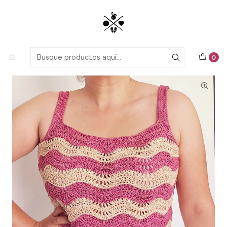
Patrones detallados en PDF con tutoriales en video, todo lo que
necesitas para comenzar tu próximo proyecto de crochet!
Inicio
Patrones de Crochet
Adultos
Camiseta Copacabana
0