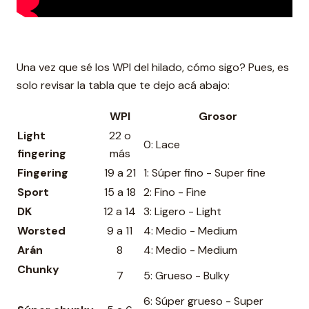
Una vez que sé los WPI del hilado, cómo sigo? Pues, es
solo revisar la tabla que te dejo acá abajo:
WPI
Gro
sor
Light
22 o
0: Lace
fingering
más
Fingering
19 a 21
1: Súper fino - Super fine
Sport
15 a 18
2: Fino - Fine
DK
12 a 14
3: Ligero - Light
Worsted
9 a 11
4: Medio - Medium
Arán
8
4: Medio - Medium
Chunky
7
5: Grueso - Bulky
6: Súper grueso - Super