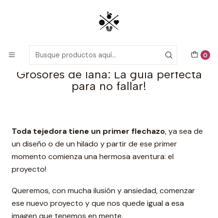
Patrones detallados en PDF con tutoriales en video, todo lo que
necesitas para comenzar tu próximo proyecto de crochet!
Inicio
Blog
Grosores de lana: La guía perfecta para no fallar!
0
Grosores de lana: La guía perfecta
para no fallar!
Toda tejedora tiene un primer flechazo
, ya sea de
un diseño o de un hilado y partir de ese primer
momento comienza una hermosa aventura: el
proyecto!
Queremos, con mucha ilusión y ansiedad, comenzar
ese nuevo proyecto y que nos quede igual a esa
imagen que tenemos en mente.