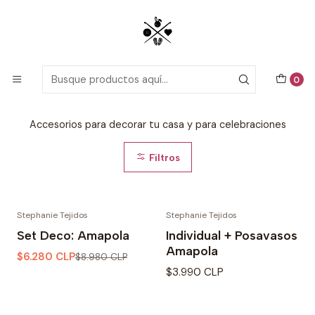
Patrones detallados en PDF con tutoriales en video, todo lo que
necesitas para comenzar tu próximo proyecto de crochet!
Inicio
Patrones de Crochet
DecoCrochet
0
DecoCrochet
Accesorios para decorar tu casa y para celebraciones
Filtros
Stephanie Tejidos
Stephanie Tejidos
-30% OFF
Set Deco: Amapola
Individual + Posavasos
Amapola
$6.280 CLP
$8.980 CLP
$3.990 CLP