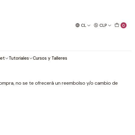
imo proyecto de crochet!
CL
CLP
0
et
Tutoriales
Cursos y Talleres
compra, no se te ofrecerá un reembolso y/o cambio de