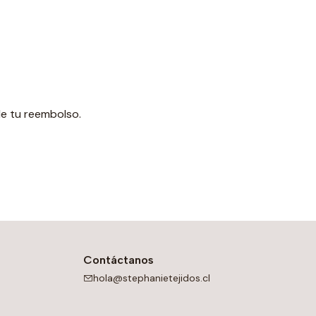
de tu reembolso.
Contáctanos
hola@stephanietejidos.cl