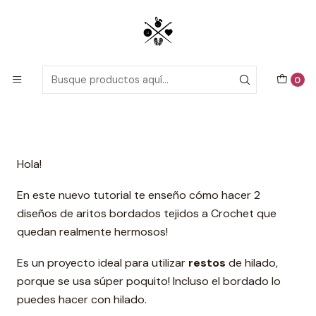
Patrones detallados en PDF con tutoriales en video, todo lo que
necesitas para comenzar tu próximo proyecto de crochet!
Inicio
Tutoriales
Tutorial Aritos bordados
0
Tutorial Aritos bordados
Hola!
En este nuevo tutorial te enseño cómo hacer 2
diseños de aritos bordados tejidos a Crochet que
quedan realmente hermosos!
Es un proyecto ideal para utilizar
restos
de hilado,
porque se usa súper poquito! Incluso el bordado lo
puedes hacer con hilado.