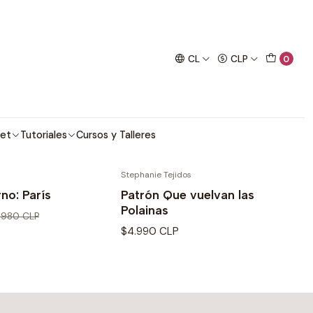
imo proyecto de crochet!
CL
CLP
0
z una de las más hermosas!
et
Tutoriales
Cursos y Talleres
Stephanie Tejidos
rno: París
Patrón Que vuelvan las
Polainas
1.980 CLP
$4.990 CLP