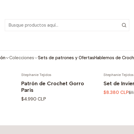
PDF con tutoriales en video, todo lo que necesitas para comenzar tu próx
Inicio
Colecciones
París
París
a crochet, tan simple y amigable para principiantes y a la ve
ión
Colecciones
Sets de patrones y Ofertas
Hablemos de Croch
Stephanie Tejidos
Stephanie Tejidos
-30% OFF
Patrón de Crochet Gorro
Set de Invie
París
$8.380 CLP
$1
$4.990 CLP