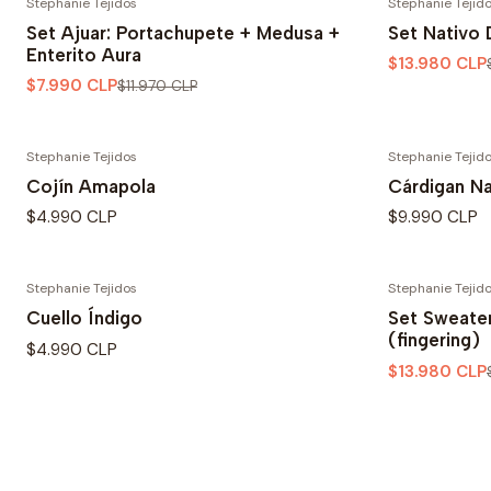
Stephanie Tejidos
Stephanie Tejid
-33% OFF
-30% OFF
Set Ajuar: Portachupete + Medusa +
Set Nativo 
Enterito Aura
$13.980 CLP
$7.990 CLP
$11.970 CLP
Stephanie Tejidos
Stephanie Tejid
Cojín Amapola
Cárdigan Na
$4.990 CLP
$9.990 CLP
Stephanie Tejidos
Stephanie Tejid
-30% OFF
Cuello Índigo
Set Sweater
(fingering)
$4.990 CLP
$13.980 CLP