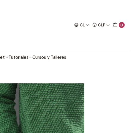
imo proyecto de crochet!
CL
CLP
0
et
Tutoriales
Cursos y Talleres