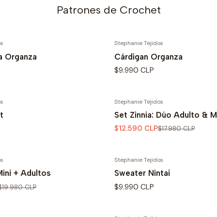
Patrones de Crochet
os
Stephanie Tejidos
a Organza
Cárdigan Organza
$9.990 CLP
os
Stephanie Tejidos
-30% OFF
t
Set Zinnia: Dúo Adulto & M
$12.590 CLP
$17.980 CLP
os
Stephanie Tejidos
Mini + Adultos
Sweater Nintai
$9.990 CLP
$19.980 CLP