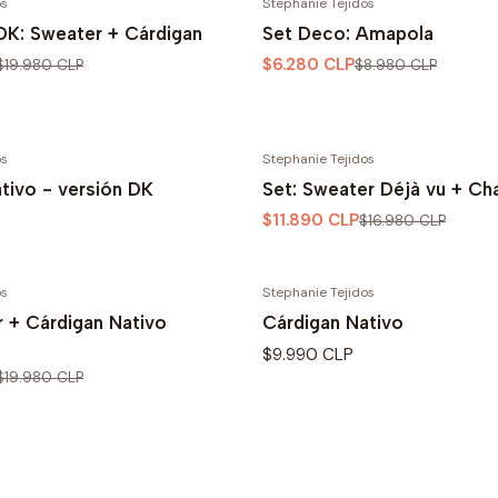
os
Stephanie Tejidos
-30% OFF
DK: Sweater + Cárdigan
Set Deco: Amapola
$6.280 CLP
$19.980 CLP
$8.980 CLP
os
Stephanie Tejidos
-30% OFF
tivo - versión DK
Set: Sweater Déjà vu + Cha
$11.890 CLP
$16.980 CLP
os
Stephanie Tejidos
 + Cárdigan Nativo
Cárdigan Nativo
$9.990 CLP
$19.980 CLP