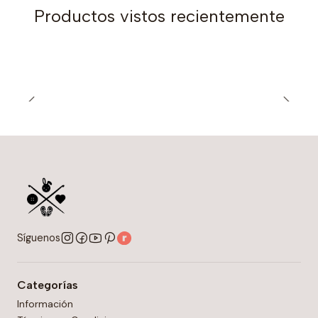
Construcción: en 1 pieza en circular.
Productos vistos recientemente
Nivel: Básico intermedio
Si quieres conocer más detalles de las
Polainas Abril
pincha acá
Y si quieres conocer más info del
Gorro, mitones y
cuello Abril pincha acá
Síguenos
Categorías
Información