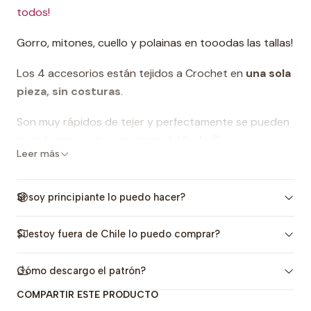
todos!
Gorro, mitones, cuello y polainas en tooodas las tallas!
Los 4 accesorios están tejidos a Crochet en
una sola
pieza, sin costuras
.
Son muy rápidos de tejer y perfectamente se pueden
transformar en tu panorama del finde 🤍
Leer más
La trama se forma con una mezcla de puntos muy fácil
de aprender y queda muy linda y calientita!
Si soy principiante lo puedo hacer?
Qué incluye?
:
Si estoy fuera de Chile lo puedo comprar?
-6 tallas para Polainas y 7 tallas para Cuello, Gorro y
Mitones, para niños, niñas, preadolescentes,
Cómo descargo el patrón?
adolescentes y adultos.
COMPARTIR ESTE PRODUCTO