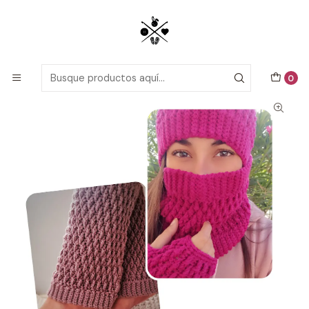
Patrones detallados en PDF con tutoriales en video, todo lo que
necesitas para comenzar tu próximo proyecto de crochet!
Inicio
Patrones de Crochet
Adultos
Set de Invierno Abril
0