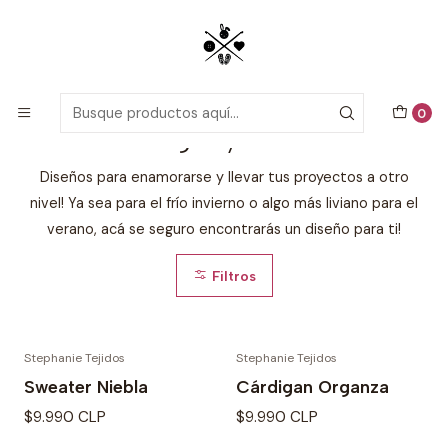
Patrones detallados en PDF con tutoriales en video, todo lo que
necesitas para comenzar tu próximo proyecto de crochet!
Inicio
Patrones de Crochet
Cárdigan y Sweater
0
Cárdigan y Sweater
Diseños para enamorarse y llevar tus proyectos a otro
nivel! Ya sea para el frío invierno o algo más liviano para el
verano, acá se seguro encontrarás un diseño para ti!
Filtros
Stephanie Tejidos
Stephanie Tejidos
Sweater Niebla
Cárdigan Organza
$9.990 CLP
$9.990 CLP