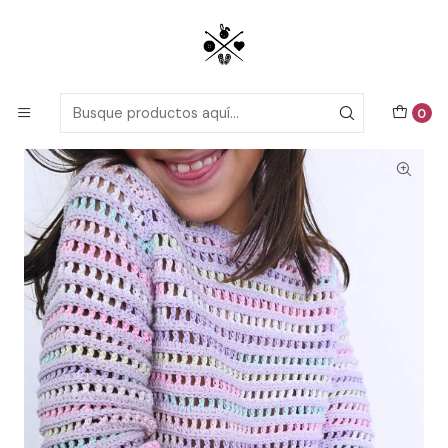
Patrones detallados en PDF con tutoriales en video, todo lo que
necesitas para comenzar tu próximo proyecto de crochet!
Inicio
Patrones de Crochet
Niñas, niños y bebés
Sweater Nintai Mini
0