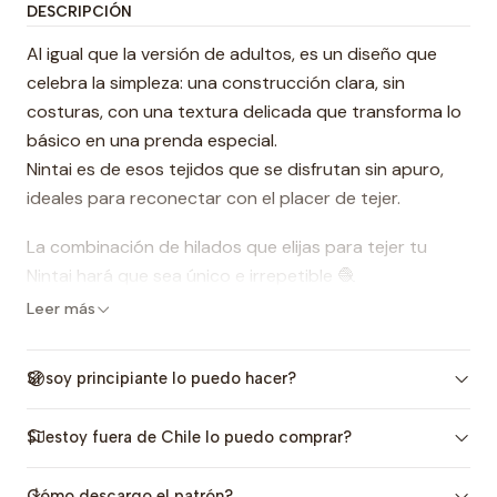
DESCRIPCIÓN
Al igual que la versión de adultos, es un diseño que
celebra la simpleza: una construcción clara, sin
costuras, con una textura delicada que transforma lo
básico en una prenda especial.
Nintai es de esos tejidos que se disfrutan sin apuro,
ideales para reconectar con el placer de tejer.
La combinación de hilados que elijas para tejer tu
Nintai hará que sea único e irrepetible 🧶
Leer más
El patrón incluye las tallas 2 años a 14 años y su trama
Si soy principiante lo puedo hacer?
es tan transversal que es perfecta para ellas y ellos 💕
Si estoy fuera de Chile lo puedo comprar?
Este diseño tiene una versión para adultos:
Sweater
Nintai
y también están disponibles como
pack
Cómo descargo el patrón?