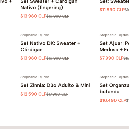
tivo +
Set Sweater + Cárdigan
Set: Sweate
Nativo (fingering)
$11.890 CLP
$1
$13.980 CLP
$19.980 CLP
Stephanie Tejidos
Stephanie Tejidos
-30% OFF
-33% OFF
Set Nativo DK: Sweater +
Set Ajuar: 
Cárdigan
Medusa + En
$13.980 CLP
$7.990 CLP
$19.980 CLP
$1
Stephanie Tejidos
Stephanie Tejidos
-30% OFF
-30% OFF
Set Zinnia: Dúo Adulto & Mini
Set Organza
bufanda
$12.590 CLP
$17.980 CLP
$10.490 CLP
$