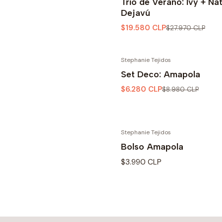
Trio de Verano: Ivy + Na
Dejavú
$19.580 CLP
$27.970 CLP
Stephanie Tejidos
-30% OFF
Set Deco: Amapola
$6.280 CLP
$8.980 CLP
Stephanie Tejidos
Bolso Amapola
$3.990 CLP