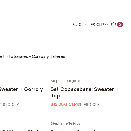
imo proyecto de crochet!
CL
CLP
0
 También puedes encontrar
et
Tutoriales
Cursos y Talleres
Stephanie Tejidos
-30% OFF
 Sweater + Gorro y
Set Copacabana: Sweater +
Top
$13.280 CLP
4.980 CLP
$18.980 CLP
Stephanie Tejidos