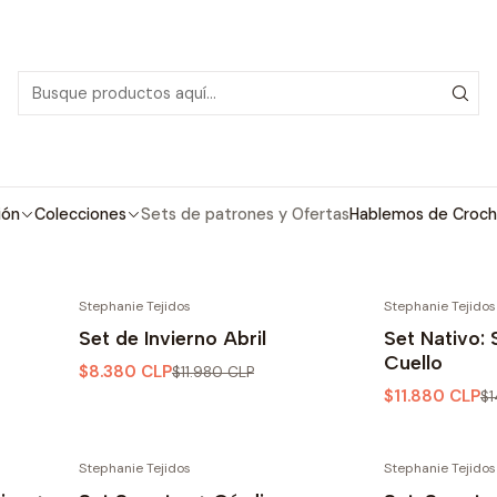
PDF con tutoriales en video, todo lo que necesitas para comenzar tu próx
Inicio
Sets de patrones y Ofertas
Sets de patrones y Ofertas
as patrones de tejido a crochet en oferta o con descuento!
ión
Colecciones
Sets de patrones y Ofertas
Hablemos de Croch
sets de varios patrones a precio rebajados.
Stephanie Tejidos
Stephanie Tejidos
-30% OFF
-21% OFF
Set de Invierno Abril
Set Nativo:
Cuello
$8.380 CLP
$11.980 CLP
$11.880 CLP
$1
Stephanie Tejidos
Stephanie Tejidos
-30% OFF
-30% OFF