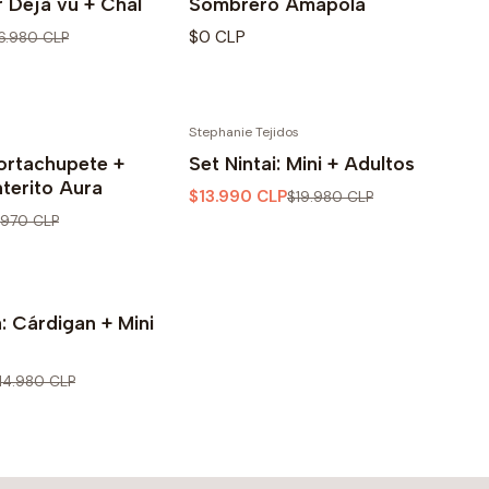
r Déjà vu + Chal
Sombrero Amapola
$0 CLP
6.980 CLP
Stephanie Tejidos
-30% OFF
Portachupete +
Set Nintai: Mini + Adultos
terito Aura
$13.990 CLP
$19.980 CLP
1.970 CLP
: Cárdigan + Mini
14.980 CLP