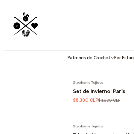
Patrones detallados en 
En esta sección encuentr
Patrones de Crochet
Por Estac
Stephanie Tejidos
-30% OFF
Set de Invierno: París
$8.380 CLP
$11.980 CLP
Stephanie Tejidos
-30% OFF