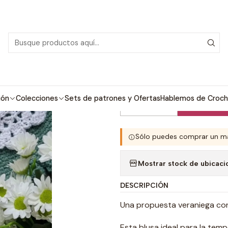
PDF con tutoriales en video, todo lo que necesitas para comenzar tu próx
o
Patrones de Crochet
Niñas, niños y bebés
Blusa y Cuello Marg
|
Blusa y Cuello
ión
Colecciones
Sets de patrones y Ofertas
Hablemos de Croch
Com
Cantidad
Sólo puedes comprar un má
Mostrar stock de ubicaci
DESCRIPCIÓN
Una propuesta veraniega con 
Esta blusa ideal para la te