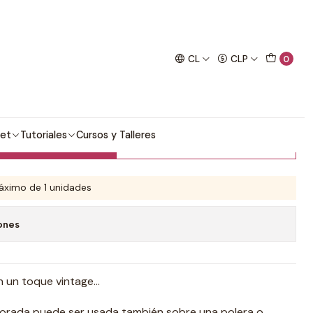
imo proyecto de crochet!
arita
CL
CLP
0
 Margarita
et
Tutoriales
Cursos y Talleres
prar ahora
Agregar al Carro
ximo de 1 unidades
ones
un toque vintage...
mporada puede ser usada también sobre una polera o