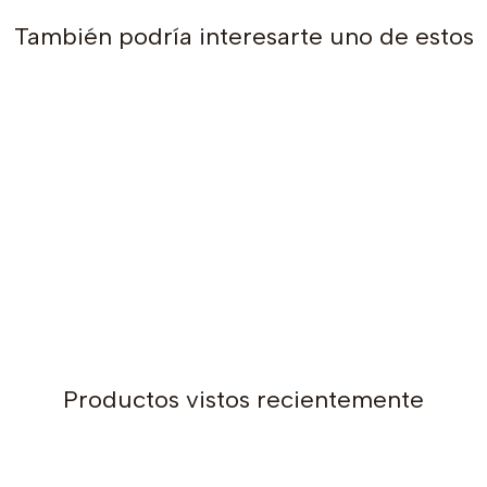
Crochet:
También podría interesarte uno de estos
4,0mm para trabajar el canes
3,00mm para trabajar el cue
la muestra)
Otros materiales:
Marcadores de punto, cinta mé
El patrón incluye acceso a un
cada una de las vueltas (pun
Fecha de publicación del pa
Productos vistos recientemente