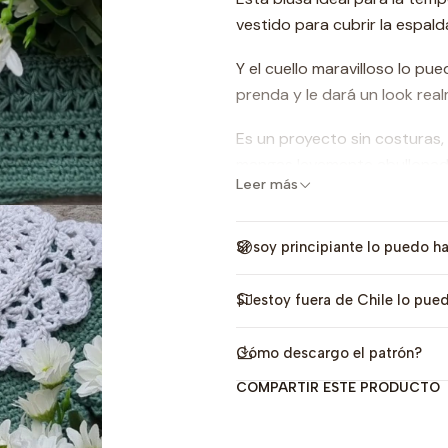
vestido para cubrir la espald
Y el cuello maravilloso lo pu
prenda y le dará un look real
Es un proyecto sin costuras,
mangas levemente abullonada
Leer más
texturas y calados es realme
Si soy principiante lo puedo h
Construcción:
Si estoy fuera de Chile lo pu
Se teje en topdown (desde el 
circular.
Cómo descargo el patrón?
Se comienza por el cuello y 
necesario para luego separa
COMPARTIR ESTE PRODUCTO
Tallas: