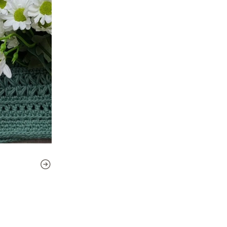
Se incluyen 9 tallas desde Reci
6, 8)
Medidas finales
:
Ancho: 21 (22, 23, 24) (25, 26
Muestra:
Se necesitan 2 muestras:
1: Tejiendo con el hilado r
deberás obtener 25 ptos y 2
2: Tejiendo con el mismo hi
obtener 25ptos y 16 vueltas
Materiales:
Algodón 100 % grosor sport 
(130, 190, 220) (250, 280, 32
275 (325, 475, 550) (625, 70