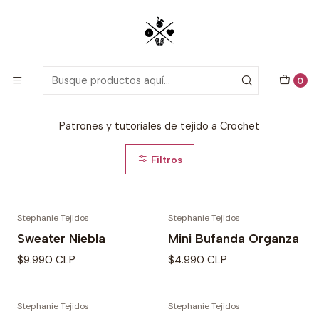
Patrones detallados en PDF con tutoriales en video, todo lo que
necesitas para comenzar tu próximo proyecto de crochet!
Inicio
Patrones de Crochet
0
Patrones de Crochet
Patrones y tutoriales de tejido a Crochet
Filtros
Stephanie Tejidos
Stephanie Tejidos
Sweater Niebla
Mini Bufanda Organza
$9.990 CLP
$4.990 CLP
Stephanie Tejidos
Stephanie Tejidos
-30% OFF