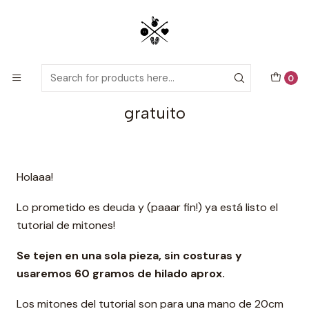
Detailed PDF patterns with video tutorials, everything you need to
start your next crochet project!
Home
Tutorials
Mitones a Crochet - Tutorial gratuito
0
Mitones a Crochet - Tutorial
gratuito
Holaaa!
Lo prometido es deuda y (paaar fin!) ya está listo el
tutorial de mitones!
Se tejen en una sola pieza, sin costuras y
usaremos 60 gramos de hilado aprox.
Los mitones del tutorial son para una mano de 20cm