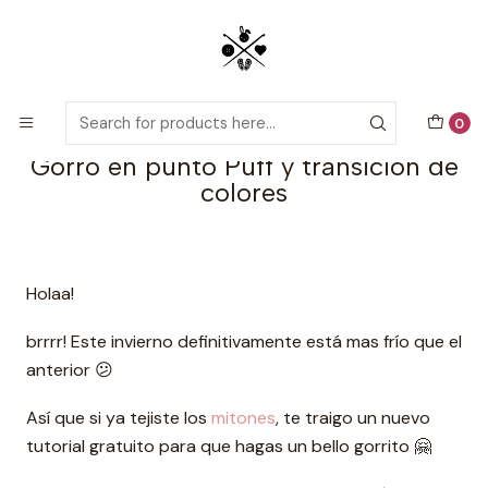
Detailed PDF patterns with video tutorials, everything you need to
start your next crochet project!
Home
Tutorials
Gorro en punto Puff y transición de colores
0
Gorro en punto Puff y transición de
colores
Holaa!
brrrr! Este invierno definitivamente está mas frío que el
anterior 😕
Así que si ya tejiste los
mitones
, te traigo un nuevo
tutorial gratuito para que hagas un bello gorrito 🤗