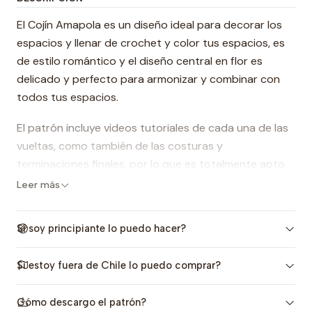
El Cojín Amapola es un diseño ideal para decorar los
espacios y llenar de crochet y color tus espacios, es
de estilo romántico y el diseño central en flor es
delicado y perfecto para armonizar y combinar con
todos tus espacios.
El patrón incluye videos tutoriales de cada una de las
vueltas, como también de las costuras y
terminaciones finales, por lo que es totalmente apto
para principiantes.
Leer más
Si soy principiante lo puedo hacer?
Nivel
: Intermedio (los videos lo hacen apto para
principiantes)
Si estoy fuera de Chile lo puedo comprar?
El patrón incluye:
Cómo descargo el patrón?
-Las indicaciones para tejer a crochet el cojín de 40 x