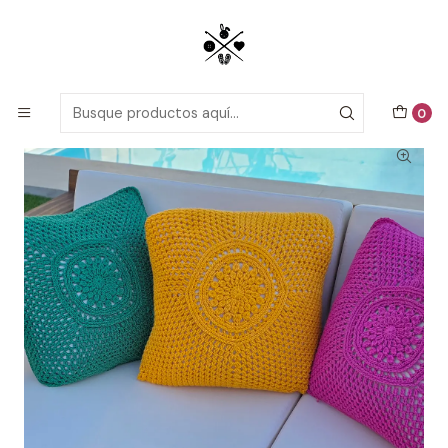
Patrones detallados en PDF con tutoriales en video, todo lo que
necesitas para comenzar tu próximo proyecto de crochet!
Inicio
Patrones de Crochet
DecoCrochet
Cojín Amapola
0